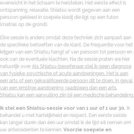
evenwicht in het lichaam te herstellen. Het eerste effect is
ontspanning, relaxatie. Shiatsu wordt gegeven aan een
persoon gekleed in soepele kledij die ligt op een futon
(matras op de grond).
Elke sessie is anders omdat deze techniek zich aanpast aan
de specifieke behoeften van de klant. De frequentie voor het
krijgen van een Shiatsu hangt af van persoon tot persoon en
ook van de eventuele klachten. Na de sessie praten we hier
natuurlijk over.
Als Shiatsu-beoefenaar stel ik geen diagnose
van fysieke, psychische of acute aandoeningen. Het is aan
een arts of een gekwalificeerde persoon dit te doen. In geval
van een ernstige aandoening, raadpleeg dan een arts.
Shiatsu kan een aanvulling zijn bij een medische behandeling.
Ik stel een Shiatsu-sessie voor van 1 uur of 1 uur 30.
Ik
behandel u met hartelijkheid en respect. Een eerste sessie
kan langer duren dan één uur omdat ik de tijd wil nemen om
uw antecedenten te kennen.
Voorzie soepele en